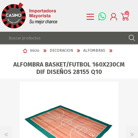
0
REGISTRARSE
Inicio
DECORACION
ALFOMBRAS
INGRESAR
ALFOMBRA BASKET/FUTBOL 160X230CM
LISTA DE DESEOS
0
DIF DISEÑOS 28155 Q10