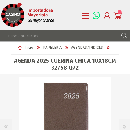
0
REGISTRARSE
Inicio
PAPELERIA
AGENDAS/INDICES
INGRESAR
AGENDA 2025 CUERINA CHICA 10X18CM
LISTA DE DESEOS
0
32758 Q72