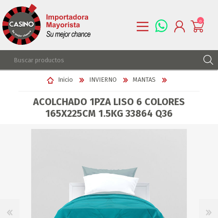
0
REGISTRARSE
Inicio
INVIERNO
MANTAS
INGRESAR
ACOLCHADO 1PZA LISO 6 COLORES
LISTA DE DESEOS
0
165X225CM 1.5KG 33864 Q36