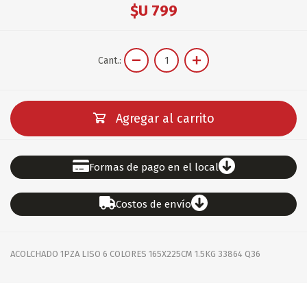
$U 799
Cant.:
Agregar al carrito
Formas de pago en el local
Costos de envío
ACOLCHADO 1PZA LISO 6 COLORES 165X225CM 1.5KG 33864 Q36