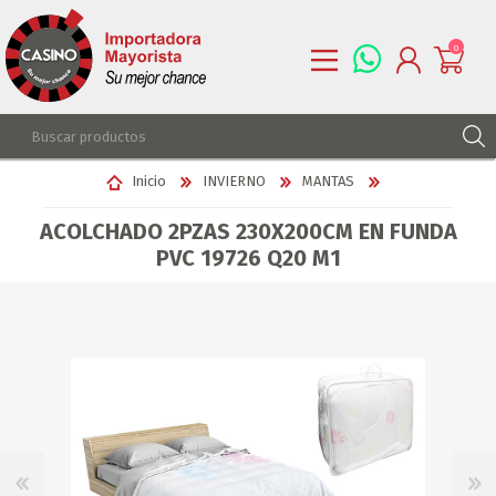
0
REGISTRARSE
Inicio
INVIERNO
MANTAS
INGRESAR
ACOLCHADO 2PZAS 230X200CM EN FUNDA
LISTA DE DESEOS
0
PVC 19726 Q20 M1