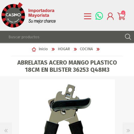
0
REGISTRARSE
Inicio
HOGAR
COCINA
INGRESAR
ABRELATAS ACERO MANGO PLASTICO
LISTA DE DESEOS
0
18CM EN BLISTER 36253 Q48M3