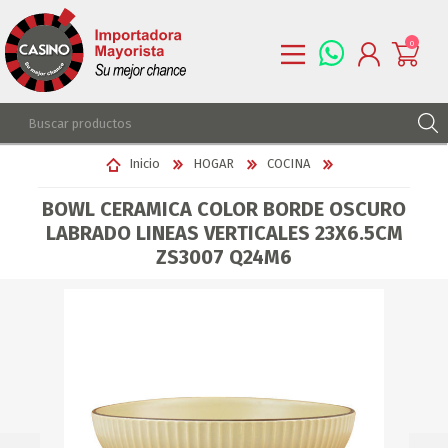
0
REGISTRARSE
Inicio
HOGAR
COCINA
INGRESAR
BOWL CERAMICA COLOR BORDE OSCURO
LISTA DE DESEOS
0
LABRADO LINEAS VERTICALES 23X6.5CM
ZS3007 Q24M6