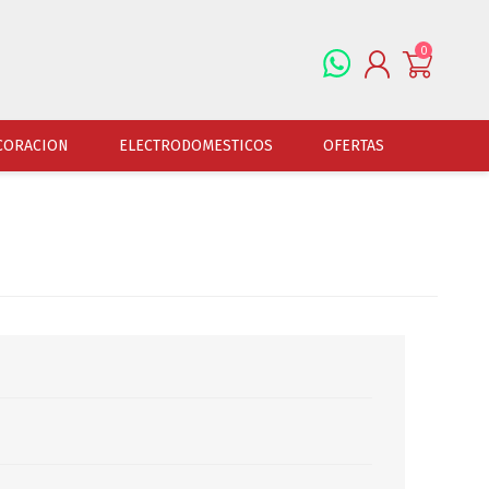
0
REGISTRARSE
CORACION
ELECTRODOMESTICOS
OFERTAS
INGRESAR
ALFOMBRAS
OFERTAS
JUGUETERIA
FERRETERIA
CUADROS
JUGUETERIA VARONES
HERRAMIENTAS
LAMPARAS
JUGUETERIA NENAS
LINTERNAS Y BALIZ
PORTARRETRATOS
JUGUETERIA BEBES
PILAS Y BATERIAS
RELOJES
JUGUETERIA UNISEX
ART.ELECTR.Y A PI
JUGUETRIA ADULTOS
ACCESORIOS FERRET
ESPEJOS
JUEGO DE VERANO
ACCESORIOS DE AUT
DISFRACES
ACCESORIOS DE MOTOS