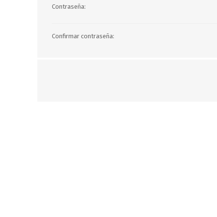
JARDINERIA
ALFOMBRAS
Contraseña:
MACETAS
CUADROS
FLORES
LAMPARAS
Confirmar contraseña:
MUEBLES DE JARDIN
PORTARRETRATOS
RELOJES
ESPEJOS