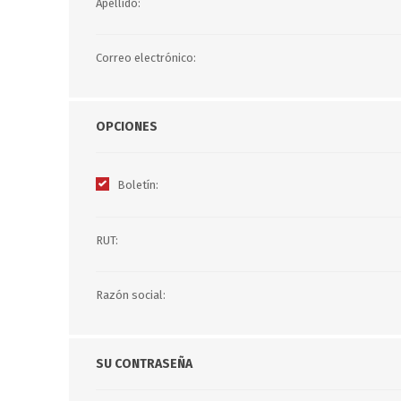
Apellido:
B0LSA DE AGUA
Correo electrónico:
MARROQUINERIA
PAPELERIA
OPCIONES
MOCHILAS
LAPICES
BOLSOS
BOLIGRAFOS
Boletín:
BILLETERAS Y MONE
CUADERNOS/CUADERN
MALETAS
LIBRETAS/BLOCKS
CARTERAS Y RIÑONE
RUT:
AGENDAS/INDICES
ACCESORIOS
CARTUCHERAS
MARCADORES
Razón social:
GEOMETRIA
SU CONTRASEÑA
JARDINERIA
DECORACION