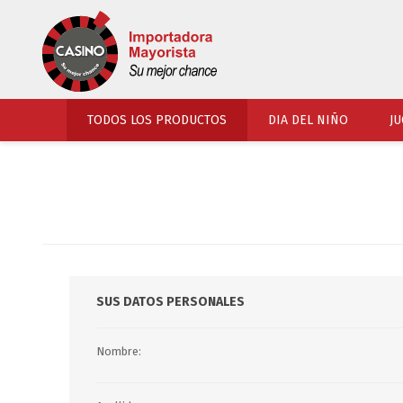
TODOS LOS PRODUCTOS
DIA DEL NIÑO
JU
PERFUMERIA
VESTIMENTA
COSMETICOS
SOMBREROS Y CAPEL
TOCADOR
UNIFORMES Y ACCES
PERFUMES
ARTICULOS DEPORTI
SUS DATOS PERSONALES
ACCESORIOS PERFUM
UNIFORMES ESCOLARES
LENTES
CALZADO
Nombre:
ACCESORIOS BELLEZ
OJOTAS
TOCADOR BEBES