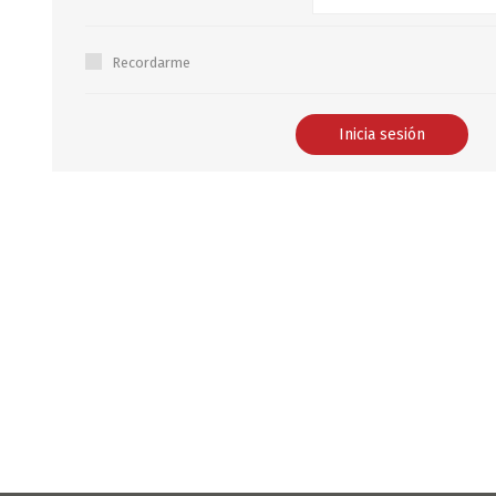
B0LSA DE AGUA
Recordarme
MARROQUINERIA
PAPELERIA
MOCHILAS
LAPICES
BOLSOS
BOLIGRAFOS
BILLETERAS Y MONE
CUADERNOS/CUADERN
MALETAS
LIBRETAS/BLOCKS
CARTERAS Y RIÑONE
AGENDAS/INDICES
ACCESORIOS
CARTUCHERAS
MARCADORES
GEOMETRIA
JARDINERIA
DECORACION