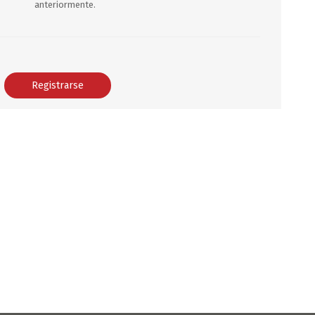
anteriormente.
DEPORTES
ARTICULOS DE ALM
COTILLON
COMESTIBLES
GLOBOS
SERPENTINA
ACCESORIOS
PAPEL PICADO
DIFRACES
CARETAS
DIA DEL NIÑO
DIA DEL PADRE