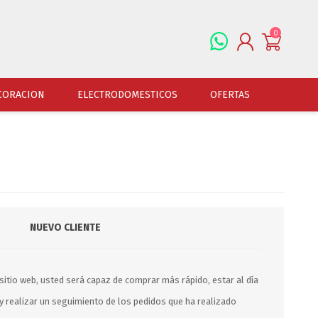
0
REGISTRARSE
CORACION
ELECTRODOMESTICOS
OFERTAS
INGRESAR
ALFOMBRAS
OFERTAS
JUGUETERIA
FERRETERIA
CUADROS
JUGUETERIA VARONES
HERRAMIENTAS
LAMPARAS
JUGUETERIA NENAS
LINTERNAS Y BALIZ
PORTARRETRATOS
JUGUETERIA BEBES
PILAS Y BATERIAS
NUEVO CLIENTE
RELOJES
JUGUETERIA UNISEX
ART.ELECTR.Y A PI
JUGUETRIA ADULTOS
ACCESORIOS FERRET
ESPEJOS
sitio web, usted será capaz de comprar más rápido, estar al día
JUEGO DE VERANO
ACCESORIOS DE AUT
y realizar un seguimiento de los pedidos que ha realizado
DISFRACES
ACCESORIOS DE MOTOS