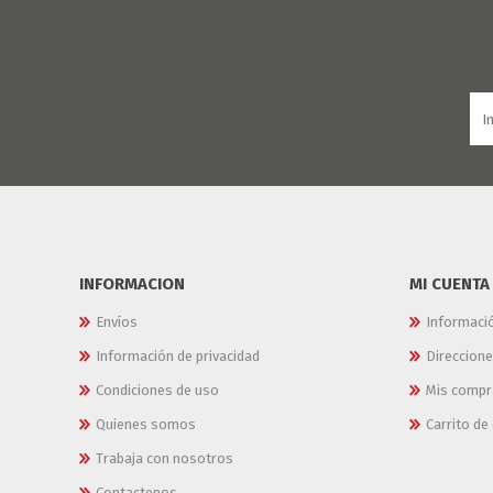
JARDINERIA
ALFOMBRAS
MACETAS
CUADROS
FLORES
LAMPARAS
MUEBLES DE JARDIN
PORTARRETRATOS
RELOJES
ESPEJOS
INFORMACION
MI CUENTA
Envíos
Informaci
Información de privacidad
Direccion
Condiciones de uso
Mis compr
Quienes somos
Carrito d
Trabaja con nosotros
Contactenos