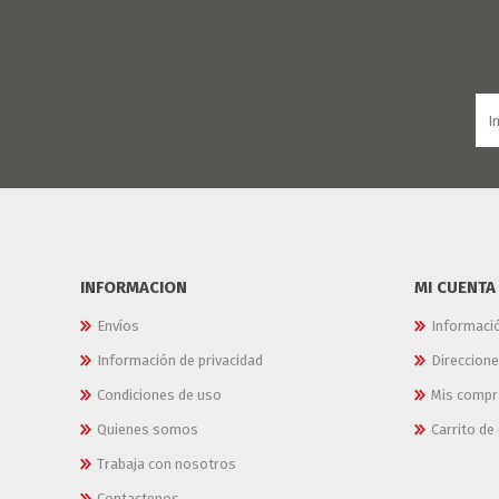
JARDINERIA
ALFOMBRAS
MACETAS
CUADROS
FLORES
LAMPARAS
MUEBLES DE JARDIN
PORTARRETRATOS
RELOJES
ESPEJOS
INFORMACION
MI CUENTA
Envíos
Informaci
Información de privacidad
Direccion
Condiciones de uso
Mis compr
Quienes somos
Carrito d
Trabaja con nosotros
Contactenos