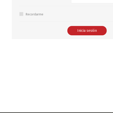
B0LSA DE AGUA
Recordarme
MARROQUINERIA
PAPELERIA
MOCHILAS
LAPICES
BOLSOS
BOLIGRAFOS
BILLETERAS Y MONE
CUADERNOS/CUADERN
MALETAS
LIBRETAS/BLOCKS
CARTERAS Y RIÑONE
AGENDAS/INDICES
ACCESORIOS
CARTUCHERAS
MARCADORES
GEOMETRIA
JARDINERIA
DECORACION