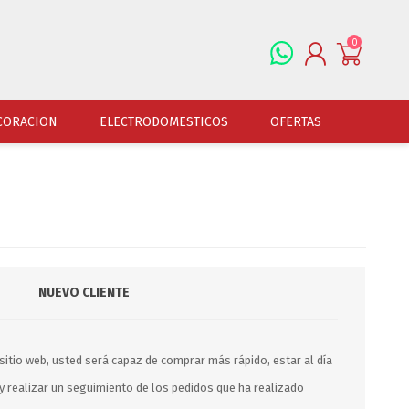
0
REGISTRARSE
CORACION
ELECTRODOMESTICOS
OFERTAS
INGRESAR
ALFOMBRAS
OFERTAS
JUGUETERIA
FERRETERIA
CUADROS
JUGUETERIA VARONES
HERRAMIENTAS
LAMPARAS
JUGUETERIA NENAS
LINTERNAS Y BALIZ
PORTARRETRATOS
JUGUETERIA BEBES
PILAS Y BATERIAS
NUEVO CLIENTE
RELOJES
JUGUETERIA UNISEX
ART.ELECTR.Y A PI
JUGUETRIA ADULTOS
ACCESORIOS FERRET
ESPEJOS
sitio web, usted será capaz de comprar más rápido, estar al día
JUEGO DE VERANO
ACCESORIOS DE AUT
y realizar un seguimiento de los pedidos que ha realizado
DISFRACES
ACCESORIOS DE MOTOS