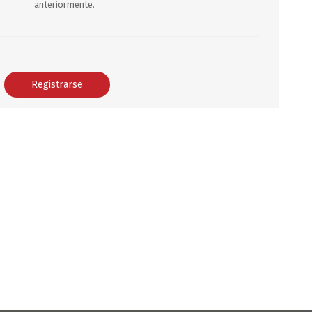
anteriormente.
DEPORTES
ARTICULOS DE ALM
COTILLON
COMESTIBLES
GLOBOS
SERPENTINA
ACCESORIOS
PAPEL PICADO
DIFRACES
CARETAS
DIA DEL NIÑO
DIA DEL PADRE