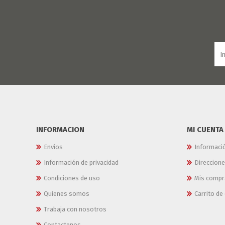
JARDINERIA
ALFOMBRAS
MACETAS
CUADROS
FLORES
LAMPARAS
MUEBLES DE JARDIN
PORTARRETRATOS
RELOJES
ESPEJOS
INFORMACION
MI CUENTA
Envíos
Informaci
Información de privacidad
Direccion
Condiciones de uso
Mis compr
Quienes somos
Carrito d
Trabaja con nosotros
Contactenos