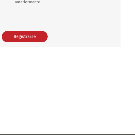
anteriormente.
DEPORTES
ARTICULOS DE ALM
COTILLON
COMESTIBLES
GLOBOS
SERPENTINA
ACCESORIOS
PAPEL PICADO
DIFRACES
CARETAS
DIA DEL NIÑO
DIA DEL PADRE