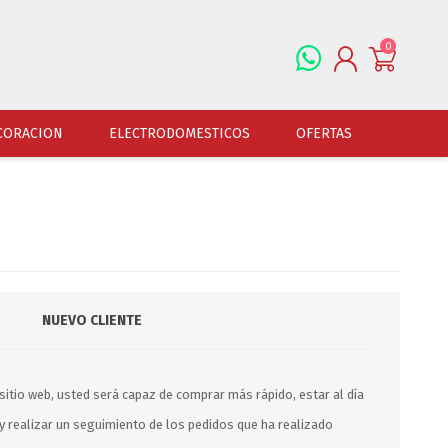
0
REGISTRARSE
CORACION
ELECTRODOMESTICOS
OFERTAS
INGRESAR
ALFOMBRAS
OFERTAS
JUGUETERIA
FERRETERIA
CUADROS
JUGUETERIA VARONES
HERRAMIENTAS
LAMPARAS
JUGUETERIA NENAS
LINTERNAS Y BALIZ
PORTARRETRATOS
JUGUETERIA BEBES
PILAS Y BATERIAS
NUEVO CLIENTE
RELOJES
JUGUETERIA UNISEX
ART.ELECTR.Y A PI
JUGUETRIA ADULTOS
ACCESORIOS FERRET
ESPEJOS
sitio web, usted será capaz de comprar más rápido, estar al día
JUEGO DE VERANO
ACCESORIOS DE AUT
y realizar un seguimiento de los pedidos que ha realizado
DISFRACES
ACCESORIOS DE MOTOS