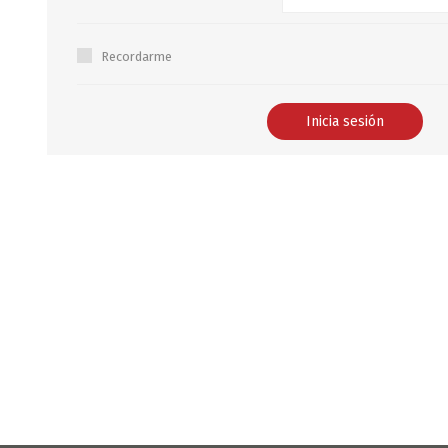
B0LSA DE AGUA
Recordarme
MARROQUINERIA
PAPELERIA
MOCHILAS
LAPICES
BOLSOS
BOLIGRAFOS
BILLETERAS Y MONE
CUADERNOS/CUADERN
MALETAS
LIBRETAS/BLOCKS
CARTERAS Y RIÑONE
AGENDAS/INDICES
ACCESORIOS
CARTUCHERAS
MARCADORES
GEOMETRIA
JARDINERIA
DECORACION