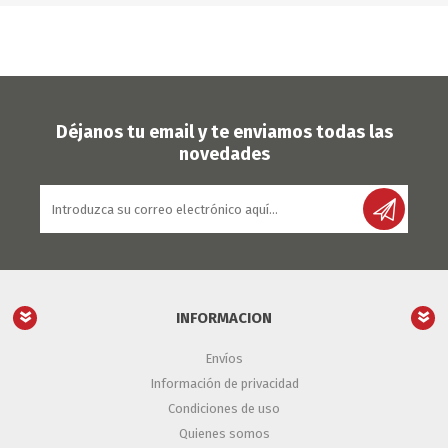
Déjanos tu email y te enviamos todas las
novedades
INFORMACION
Envíos
Información de privacidad
Condiciones de uso
Quienes somos