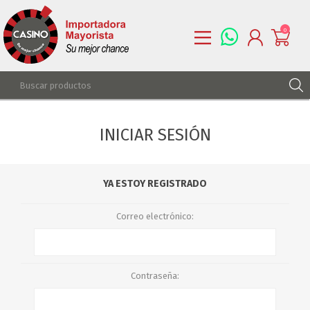
0
REGISTRARSE
INICIAR SESIÓN
INGRESAR
LISTA DE DESEOS
0
YA ESTOY REGISTRADO
Correo electrónico:
Contraseña: