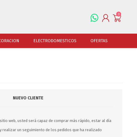
0
REGISTRARSE
CORACION
ELECTRODOMESTICOS
OFERTAS
INGRESAR
ALFOMBRAS
OFERTAS
JUGUETERIA
FERRETERIA
CUADROS
JUGUETERIA VARONES
HERRAMIENTAS
LAMPARAS
JUGUETERIA NENAS
LINTERNAS Y BALIZ
PORTARRETRATOS
JUGUETERIA BEBES
PILAS Y BATERIAS
NUEVO CLIENTE
RELOJES
JUGUETERIA UNISEX
ART.ELECTR.Y A PI
JUGUETRIA ADULTOS
ACCESORIOS FERRET
ESPEJOS
sitio web, usted será capaz de comprar más rápido, estar al día
JUEGO DE VERANO
ACCESORIOS DE AUT
y realizar un seguimiento de los pedidos que ha realizado
DISFRACES
ACCESORIOS DE MOTOS