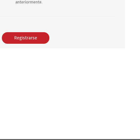
anteriormente.
DEPORTES
ARTICULOS DE ALM
COTILLON
COMESTIBLES
GLOBOS
SERPENTINA
ACCESORIOS
PAPEL PICADO
DIFRACES
CARETAS
DIA DEL NIÑO
DIA DEL PADRE