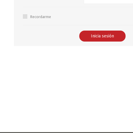
B0LSA DE AGUA
Recordarme
MARROQUINERIA
PAPELERIA
MOCHILAS
LAPICES
BOLSOS
BOLIGRAFOS
BILLETERAS Y MONE
CUADERNOS/CUADERN
MALETAS
LIBRETAS/BLOCKS
CARTERAS Y RIÑONE
AGENDAS/INDICES
ACCESORIOS
CARTUCHERAS
MARCADORES
GEOMETRIA
JARDINERIA
DECORACION