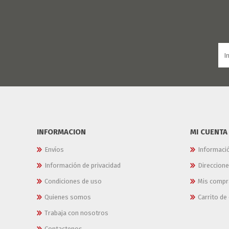
JARDINERIA
ALFOMBRAS
MACETAS
CUADROS
FLORES
LAMPARAS
MUEBLES DE JARDIN
PORTARRETRATOS
RELOJES
ESPEJOS
INFORMACION
MI CUENTA
Envíos
Informaci
Información de privacidad
Direccion
Condiciones de uso
Mis compr
Quienes somos
Carrito d
Trabaja con nosotros
Contactenos