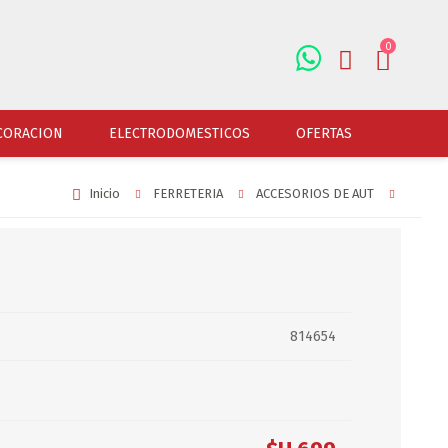
0
REGISTRARSE
CORACION
ELECTRODOMESTICOS
OFERTAS
INGRESAR
Inicio
FERRETERIA
ACCESORIOS DE AUT
LFOMBRAS
OFERTAS
JUGUETERIA
FERRETERIA
UADROS
JUGUETERIA VARONES
HERRAMIENTAS
AMPARAS
JUGUETERIA NENAS
LINTERNAS Y BALIZ
ORTARRETRATOS
JUGUETERIA BEBES
PILAS Y BATERIAS
814654
ELOJES
JUGUETERIA UNISEX
ART.ELECTR.Y A PI
JUGUETRIA ADULTOS
ACCESORIOS FERRET
SPEJOS
JUEGO DE VERANO
ACCESORIOS DE AUT
DISFRACES
ACCESORIOS DE MOTOS