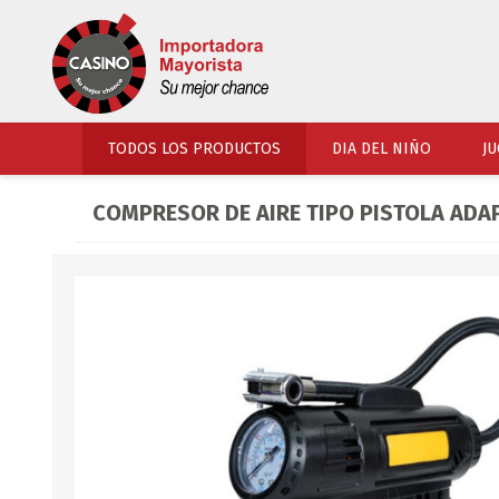
TODOS LOS PRODUCTOS
DIA DEL NIÑO
JU
COMPRESOR DE AIRE TIPO PISTOLA ADA
PERFUMERIA
VESTIMENTA
COSMETICOS
SOMBREROS Y CAPEL
TOCADOR
UNIFORMES Y ACCES
PERFUMES
ARTICULOS DEPORTI
ACCESORIOS PERFUM
UNIFORMES ESCOLARES
LENTES
CALZADO
ACCESORIOS BELLEZ
OJOTAS
TOCADOR BEBES