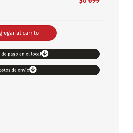
$U 699
DEPORTES
ARTICULOS DE ALM
COTILLON
gregar al carrito
COMESTIBLES
GLOBOS
SERPENTINA
 de pago en el local
ACCESORIOS
ostos de envío
PAPEL PICADO
DIFRACES
CARETAS
DIA DEL NIÑO
DIA DEL PADRE