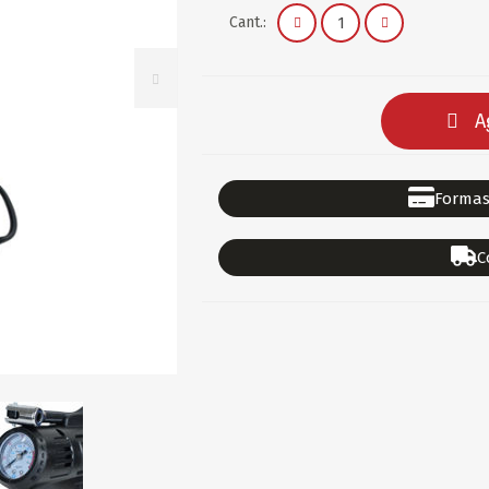
DEPORTES
GORROS
ACCESORIOS DE BEB
Cant.:
ACCESORIOS DE BEB
Ver todo
PAPELERIA 2
PAPELERIA 3
A
ACC.DE OFICINA
PAPELES
ACC.DE ESCRITORIO
CARTULINAS
Formas
DIDACTICOS/PIZARR
GOMAS/PEGAMENTOS
C
PINTURA/PLASTICA
TIJERAS/CORTANTES
LIBROS
FORMULARIOS/HOJAS
Escolares
ART.COMPLEMENTARI
ACC.COMPUTADORA
OFERTAS
DIA DE LOS ABUELOS