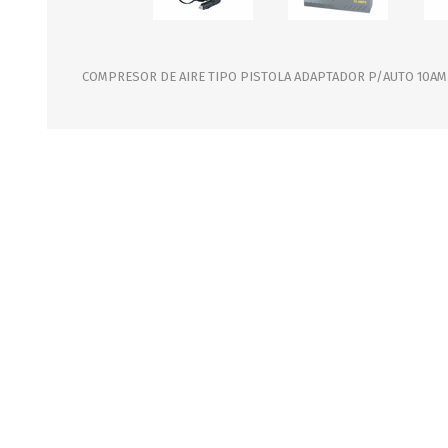
JARDINERIA
ALFOMBRAS
MACETAS
CUADROS
FLORES
LAMPARAS
COMPRESOR DE AIRE TIPO PISTOLA ADAPTADOR P/AUTO 10AMP
MUEBLES DE JARDIN
PORTARRETRATOS
RELOJES
ESPEJOS