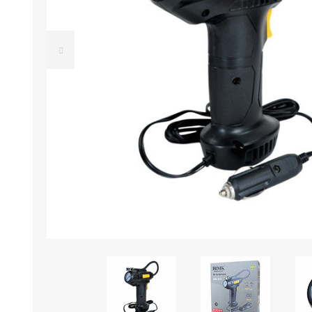
B0LSA DE AGUA
MARROQUINERIA
PAPELERIA
MOCHILAS
LAPICES
BOLSOS
BOLIGRAFOS
BILLETERAS Y MONE
CUADERNOS/CUADERN
MALETAS
LIBRETAS/BLOCKS
CARTERAS Y RIÑONE
AGENDAS/INDICES
ACCESORIOS
CARTUCHERAS
MARCADORES
GEOMETRIA
JARDINERIA
DECORACION