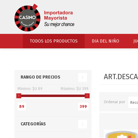
TODOS LOS PRODUCTOS
DIA DEL NIÑO
JU
PERFUMERIA
VESTIMENTA
ART.DESC
RANGO DE PRECIOS
COSMETICOS
SOMBREROS Y CAPEL
Mínimo:
$U 89
Máximo:
$U 399
TOCADOR
UNIFORMES Y ACCES
PERFUMES
ARTICULOS DEPORTI
Ordenar por
89
399
ACCESORIOS PERFUM
UNIFORMES ESCOLARES
LENTES
CALZADO
CATEGORÍAS
ACCESORIOS BELLEZ
OJOTAS
TOCADOR BEBES