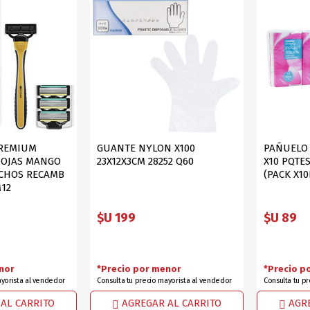
DEPORTES
GORROS
ACCESORIOS DE BEB
ACCESORIOS DE BEB
Ver todo
PAPELERIA 2
PAPELERIA 3
ACC.DE OFICINA
PAPELES
ACC.DE ESCRITORIO
CARTULINAS
DIDACTICOS/PIZARR
GOMAS/PEGAMENTOS
PREMIUM
GUANTE NYLON X100
PAÑUELO 
HOJAS MANGO
23X12X3CM 28252 Q60
X10 PQTES
PINTURA/PLASTICA
TIJERAS/CORTANTES
CHOS RECAMB
(PACK X1
LIBROS
FORMULARIOS/HOJAS
M12
Escolares
ART.COMPLEMENTARI
$U 199
$U 89
ACC.COMPUTADORA
nor
*Precio por menor
*Precio p
ayorista al vendedor
Consulta tu precio mayorista al vendedor
Consulta tu p
OFERTAS
DIA DE LOS ABUELOS
AL CARRITO
AGREGAR AL CARRITO
AGR