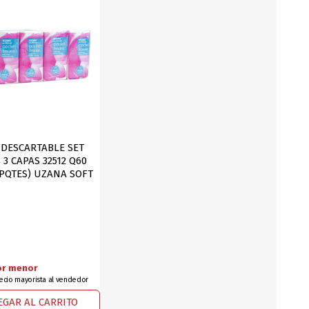
DEPORTES
ARTICULOS DE ALM
COTILLON
COMESTIBLES
GLOBOS
SERPENTINA
ACCESORIOS
DESCARTABLE SET
 3 CAPAS 32512 Q60
PAPEL PICADO
0PQTES) UZANA SOFT
DIFRACES
CARETAS
or menor
recio mayorista al vendedor
DIA DEL NIÑO
DIA DEL PADRE
EGAR AL CARRITO