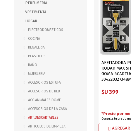
PERFUMERIA
B0LSA DE AGUA
VESTIMENTA
HOGAR
ELECTRODOMESTICOS
MARROQUINERIA
PAPELERIA
COCINA
MOCHILAS
LAPICES
REGALERIA
BOLSOS
BOLIGRAFOS
PLASTICOS
BILLETERAS Y MONE
CUADERNOS/CUADERN
AFEITADORA 
BAÑO
KODAK MAX 5
MALETAS
LIBRETAS/BLOCKS
GOMA 4CARTU
MUEBLERIA
CARTERAS Y RIÑONE
AGENDAS/INDICES
30422032 Q48
ACCESORIOS ESTUFA
ACCESORIOS
CARTUCHERAS
$U 399
ACCESORIOS DE BEB
MARCADORES
ACC.ANIMALES DOME
GEOMETRIA
ACCESORIOS DE LA CASA
*Precio por me
ART.DESCARTABLES
Consulta tu precio m
JARDINERIA
DECORACION
ARTICULOS DE LIMPIEZA
AGREGAR 