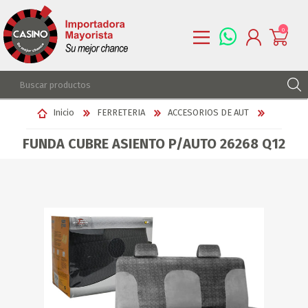
0
REGISTRARSE
Inicio
FERRETERIA
ACCESORIOS DE AUT
INGRESAR
FUNDA CUBRE ASIENTO P/AUTO 26268 Q12
LISTA DE DESEOS
0